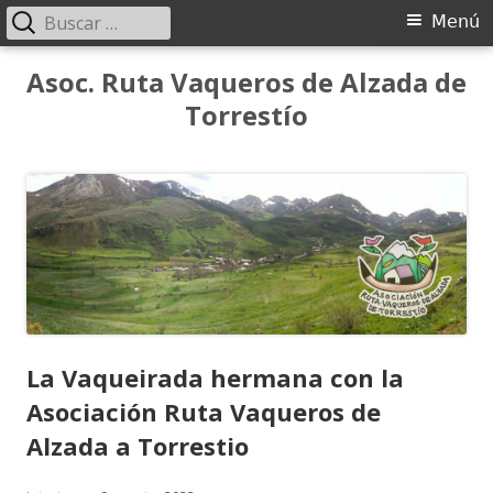
Buscar:
Menú
Menú
principal
Saltar
Asoc. Ruta Vaqueros de Alzada de
al
Torrestío
contenido
La Vaqueirada hermana con la
Asociación Ruta Vaqueros de
Alzada a Torrestio