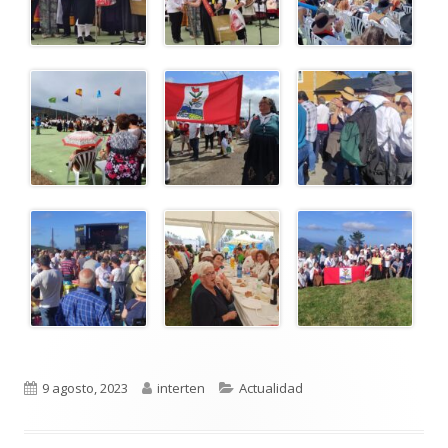
Publicado
Autor
Categorías
9 agosto, 2023
interten
Actualidad
el