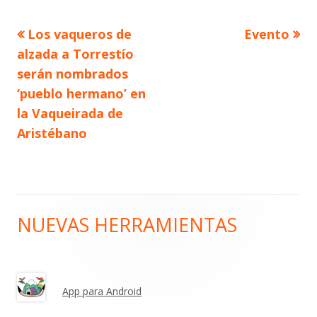
Artículo
Artículo
Los vaqueros de
Evento
Navegación
anterior
siguiente
alzada a Torrestío
de
serán nombrados
‘pueblo hermano’ en
entradas
la Vaqueirada de
Aristébano
NUEVAS HERRAMIENTAS
Barra
lateral
principal
App para Android