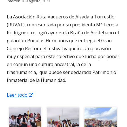
Autor
Publicado
interten
9 agosto, 2023
el
La Asociación Ruta Vaqueros de Alzada a Torrestío
(RUVAT), representada por su presidenta Mª Teresa
Rodríguez, recogió ayer en la Braña de Aristebano el
galardón Pueblos Hermanos que entrega el Gran
Concejo Rector del festival vaqueiro. Una ocasión
muy especial para este colectivo que lucha por poner
en común una cultura ancestral, la de la
trashumancia, que puede ser declarada Patrimonio
Inmaterial de la Humanidad.
Abrir
Leer todo
en
una
ventana
nueva