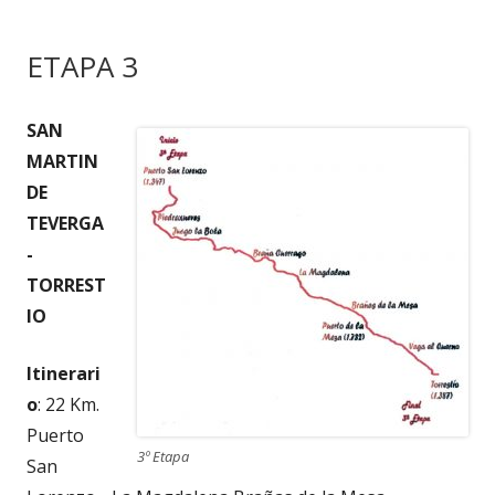
ETAPA 3
SAN
MARTIN
DE
TEVERGA
-
TORREST
IO
Itinerari
o
: 22 Km.
Puerto
3º Etapa
San