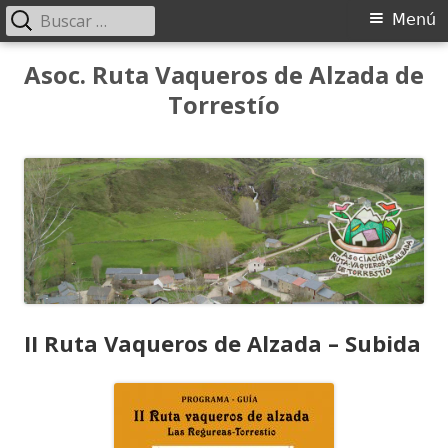
Buscar:
Menú
Menú
principal
Saltar
Asoc. Ruta Vaqueros de Alzada de
al
Torrestío
contenido
II Ruta Vaqueros de Alzada – Subida