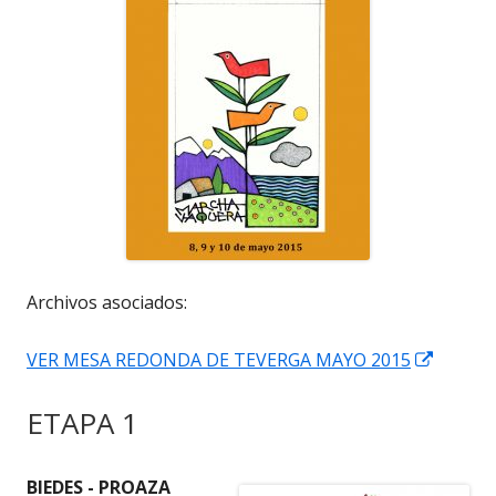
Archivos asociados:
Abrir
VER MESA REDONDA DE TEVERGA MAYO 2015
en
ETAPA 1
una
ventan
nueva
BIEDES - PROAZA