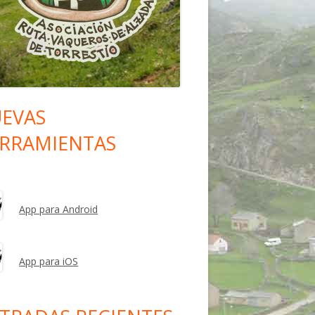
EVAS
rra
RRAMIENTAS
eral
ncipal
App para Android
App para iOS