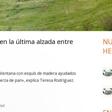
SUBIDA
I RUTA VAQUEROS DE ALZADA –
BAJADA
I RUTA VAQUEROS DE ALZADA –
SUBIDA
en la última alzada entre
NU
Ba
HE
lat
pri
 Ventana con esquís de madera ayudados
uerza de pan», explica Teresa Rodríguez.
ías
dad