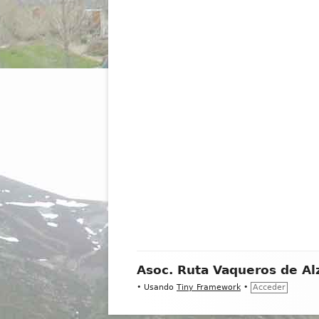
Contenido
Asoc. Ruta Vaqueros de Al
del
•
Usando
Tiny Framework
•
Acceder
Footer