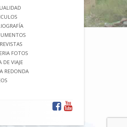
UALIDAD
ICULOS
LIOGRAFÍA
CUMENTOS
REVISTAS
ERIA FOTOS
 DE VIAJE
A REDONDA
EOS
Facebook
YouTube
Menú
de
enlaces
sociales