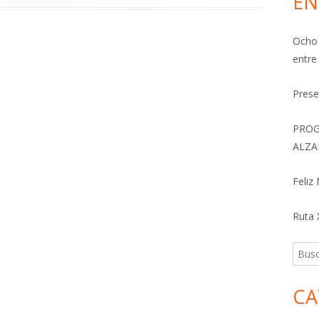
EN
Ocho 
entre
Prese
PROG
ALZA
Feliz
Ruta X
Busca
CA