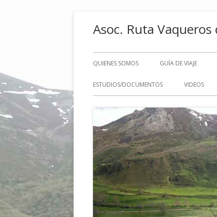
Saltar
Asoc. Ruta Vaqueros 
al
contenido
Menú
QUIENES SOMOS
GUÍA DE VIAJE
principal
ESTUDIOS/DOCUMENTOS
VIDEOS