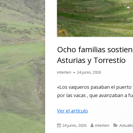
Ocho familias sostien
Asturias y Torrestío
Autor
Publicado
interten
24 junio, 2026
el
«Los vaqueros pasaban el puerto
por las vacas , que avanzaban a f
Ver el artículo
Publicado
Autor
Categor
24 junio, 2026
interten
Actuali
el