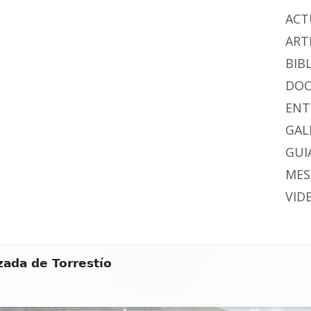
ACT
ART
BIB
DO
ENT
GAL
GUIA
MES
VID
zada de Torrestío