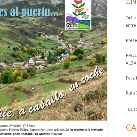
EN
Ocho 
entre
Prese
PROG
ALZA
Feliz
Ruta X
Busca
CA