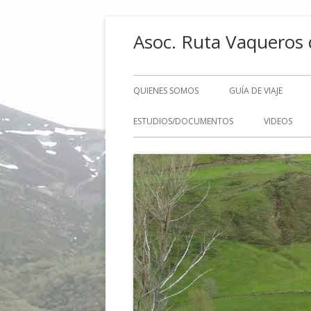
Saltar
Asoc. Ruta Vaqueros 
al
contenido
Menú
QUIENES SOMOS
GUÍA DE VIAJE
principal
ESTUDIOS/DOCUMENTOS
VIDEOS