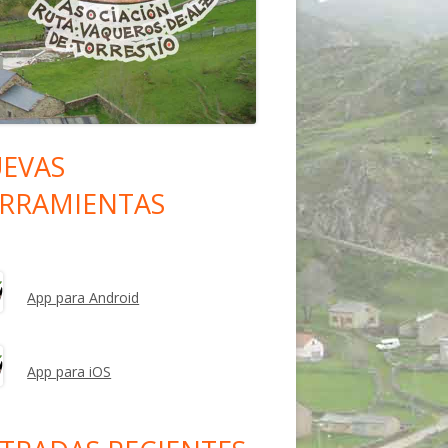
EVAS
rra
RRAMIENTAS
eral
ncipal
App para Android
App para iOS