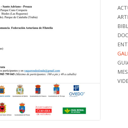
ACT
ART
BIB
DO
ENT
GAL
GUIA
MES
VID