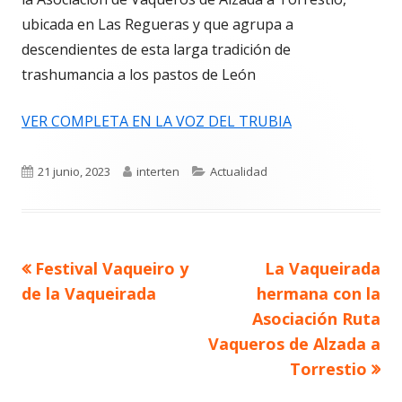
ubicada en Las Regueras y que agrupa a
descendientes de esta larga tradición de
trashumancia a los pastos de León
VER COMPLETA EN LA VOZ DEL TRUBIA
Publicado
Autor
Categorías
21 junio, 2023
interten
Actualidad
el
Artículo
Artículo
Festival Vaqueiro y
La Vaqueirada
Navegación
anterior
siguiente
de la Vaqueirada
hermana con la
de
Asociación Ruta
Vaqueros de Alzada a
entradas
Torrestio