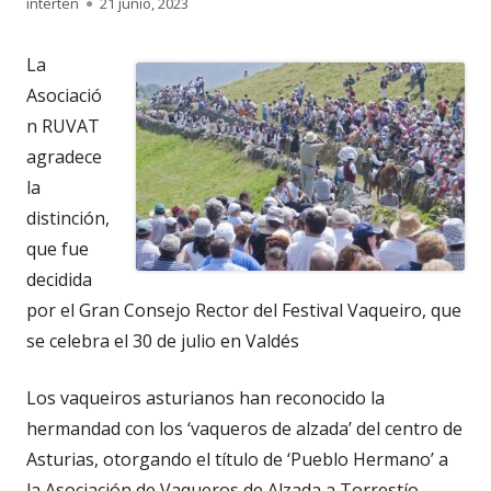
Autor
Publicado
interten
21 junio, 2023
el
La
Asociació
n RUVAT
agradece
la
distinción,
que fue
decidida
por el Gran Consejo Rector del Festival Vaqueiro, que
se celebra el 30 de julio en Valdés
Los vaqueiros asturianos han reconocido la
hermandad con los ‘vaqueros de alzada’ del centro de
Asturias, otorgando el título de ‘Pueblo Hermano’ a
la Asociación de Vaqueros de Alzada a Torrestío,