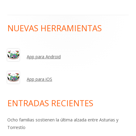
NUEVAS HERRAMIENTAS
Barra
lateral
principal
App para Android
App para iOS
ENTRADAS RECIENTES
Ocho familias sostienen la última alzada entre Asturias y
Torrestío