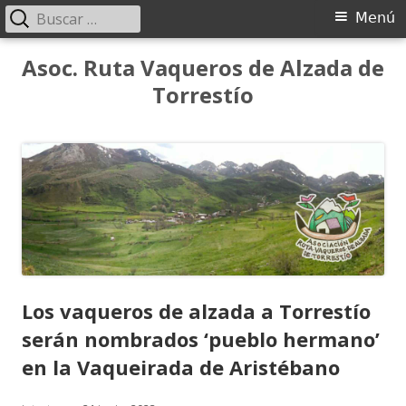
Buscar:
Menú
Menú
principal
Saltar
Asoc. Ruta Vaqueros de Alzada de
al
Torrestío
contenido
Los vaqueros de alzada a Torrestío
serán nombrados ‘pueblo hermano’
en la Vaqueirada de Aristébano