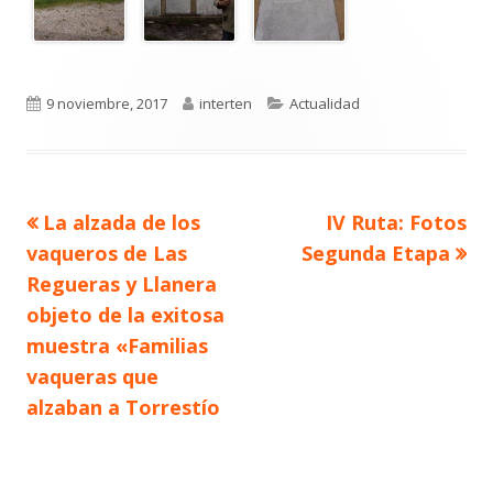
Publicado
Autor
Categorías
9 noviembre, 2017
interten
Actualidad
el
Artículo
Artículo
La alzada de los
IV Ruta: Fotos
Navegación
anterior
siguiente
vaqueros de Las
Segunda Etapa
de
Regueras y Llanera
objeto de la exitosa
entradas
muestra «Familias
vaqueras que
alzaban a Torrestío