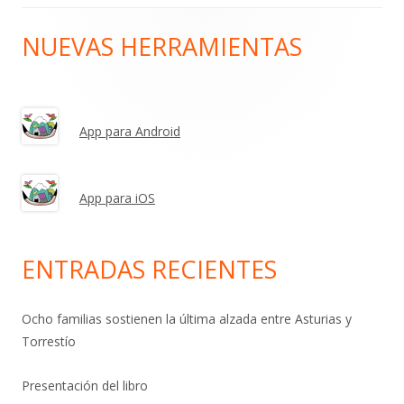
NUEVAS HERRAMIENTAS
Barra
lateral
principal
App para Android
App para iOS
ENTRADAS RECIENTES
Ocho familias sostienen la última alzada entre Asturias y
Torrestío
Presentación del libro