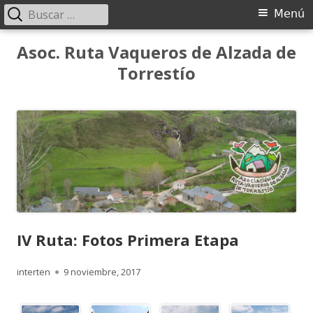
Buscar:
Menú
Menú
principal
Saltar
Asoc. Ruta Vaqueros de Alzada de
al
Torrestío
contenido
IV Ruta: Fotos Primera Etapa
Autor
Publicado
interten
9 noviembre, 2017
el