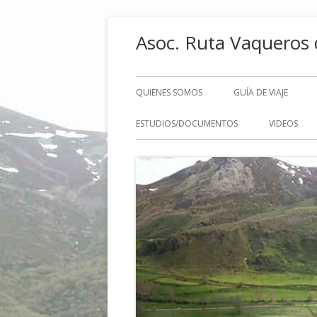
Saltar
Asoc. Ruta Vaqueros 
al
contenido
Menú
QUIENES SOMOS
GUÍA DE VIAJE
principal
ESTUDIOS/DOCUMENTOS
VIDEOS