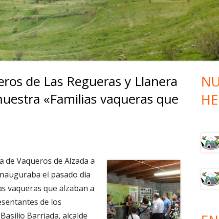
SUBIDA
I RUTA VAQUEROS DE ALZADA –
BAJADA
I RUTA VAQUEROS DE ALZADA –
SUBIDA
eros de Las Regueras y Llanera
NU
Ba
muestra «Familias vaqueras que
HE
lat
pri
ta de Vaqueros de Alzada a
inauguraba el pasado día
ias vaqueras que alzaban a
sentantes de los
Basilio Barriada, alcalde