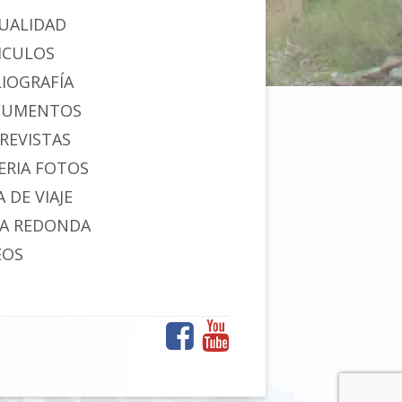
UALIDAD
ICULOS
LIOGRAFÍA
CUMENTOS
REVISTAS
ERIA FOTOS
 DE VIAJE
A REDONDA
EOS
Facebook
YouTube
Menú
de
enlaces
sociales