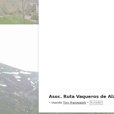
Contenido
Asoc. Ruta Vaqueros de Al
del
•
Usando
Tiny Framework
•
Acceder
Footer