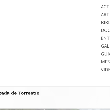
ACT
ART
BIB
DO
ENT
GAL
GUIA
MES
VID
zada de Torrestío