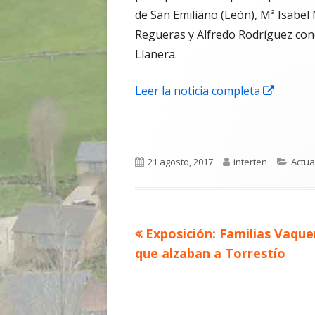
de San Emiliano (León), Mª Isabel
Regueras y Alfredo Rodríguez conc
Llanera.
Abrir
Leer la noticia completa
en
una
ventan
Publicado
Autor
Categ
21 agosto, 2017
interten
Actua
nueva
el
Artículo
Exposición: Familias Vaque
Navegación
anterior
que alzaban a Torrestío
de
entradas