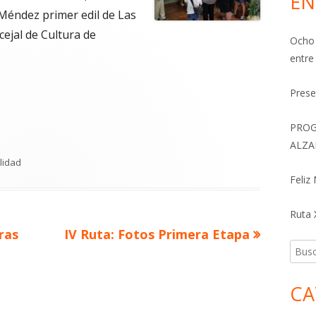
EN
 Méndez primer edil de Las
ejal de Cultura de
Ocho 
entre
Prese
PROG
ALZA
a
orías
lidad
Feliz
Ruta X
Artículo
ras
IV Ruta: Fotos Primera Etapa
Busca
siguiente
CA