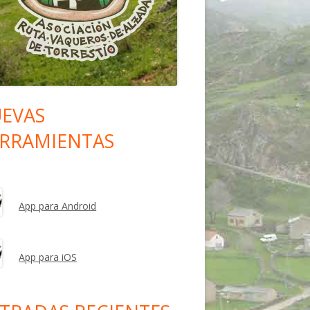
EVAS
rra
RRAMIENTAS
eral
ncipal
App para Android
App para iOS