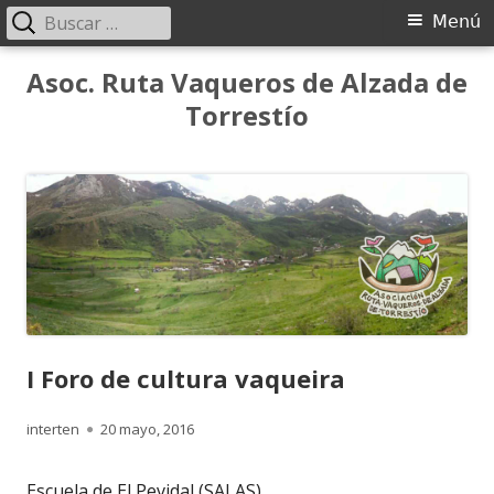
Buscar:
Menú
Menú
principal
Saltar
Asoc. Ruta Vaqueros de Alzada de
al
Torrestío
contenido
I Foro de cultura vaqueira
Autor
Publicado
interten
20 mayo, 2016
el
Escuela de El Pevidal (SALAS)