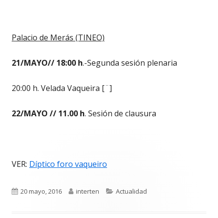
Palacio de Merás (TINEO)
21/MAYO// 18:00 h
.-Segunda sesión plenaria
20:00 h. Velada Vaqueira [¨]
22/MAYO // 11.00 h
. Sesión de clausura
VER:
Díptico foro vaqueiro
Publicado
Autor
Categorías
20 mayo, 2016
interten
Actualidad
el