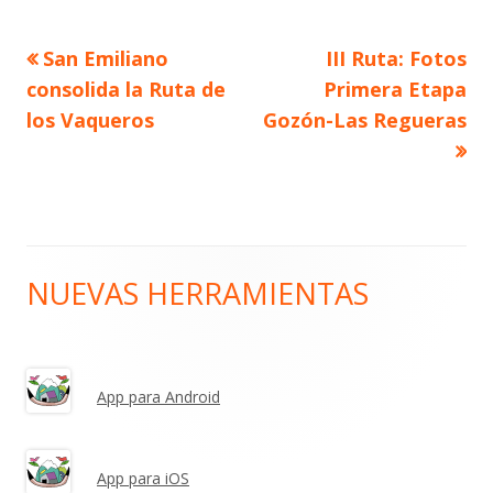
Artículo
Artículo
San Emiliano
III Ruta: Fotos
Navegación
anterior
siguiente
consolida la Ruta de
Primera Etapa
de
los Vaqueros
Gozón-Las Regueras
entradas
NUEVAS HERRAMIENTAS
Barra
lateral
principal
App para Android
App para iOS