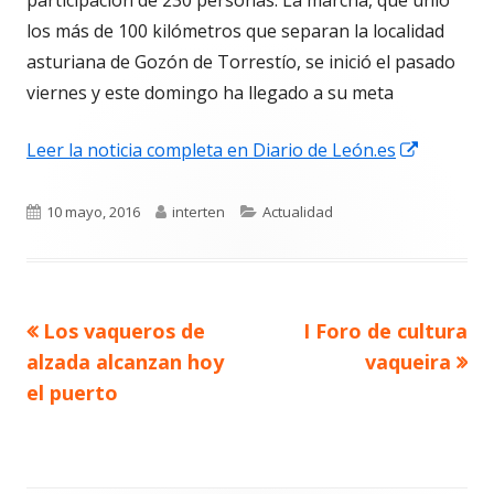
los más de 100 kilómetros que separan la localidad
asturiana de Gozón de Torrestío, se inició el pasado
viernes y este domingo ha llegado a su meta
Abrir
Leer la noticia completa en Diario de León.es
en
una
Publicado
Autor
Categorías
10 mayo, 2016
interten
Actualidad
ventana
el
nueva
Artículo
Artículo
Los vaqueros de
I Foro de cultura
Navegación
anterior
siguiente
alzada alcanzan hoy
vaqueira
de
el puerto
entradas