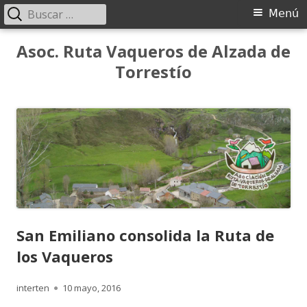
Buscar:
Menú
Menú
principal
Saltar
Asoc. Ruta Vaqueros de Alzada de
al
Torrestío
contenido
San Emiliano consolida la Ruta de
los Vaqueros
Autor
Publicado
interten
10 mayo, 2016