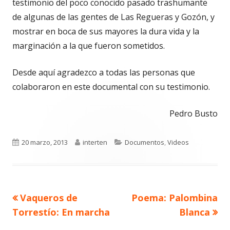
testimonio del poco conocido pasado trashumante
de algunas de las gentes de Las Regueras y Gozón, y
mostrar en boca de sus mayores la dura vida y la
marginación a la que fueron sometidos.
Desde aquí agradezco a todas las personas que
colaboraron en este documental con su testimonio.
Pedro Busto
Publicado
Autor
Categorías
20 marzo, 2013
interten
Documentos
,
Videos
el
Artículo
Artículo
Vaqueros de
Poema: Palombina
Navegación
anterior
siguiente
Torrestío: En marcha
Blanca
de