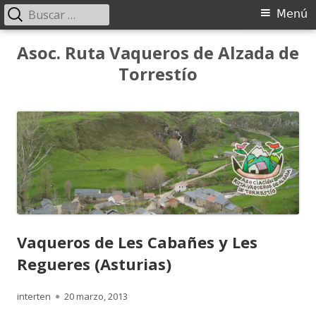
Buscar:
Menú
Menú
principal
Saltar
Asoc. Ruta Vaqueros de Alzada de
al
Torrestío
contenido
Vaqueros de Les Cabañes y Les
Regueres (Asturias)
Autor
Publicado
interten
20 marzo, 2013