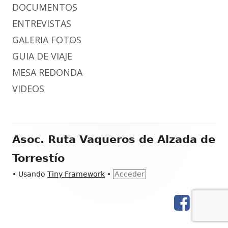
DOCUMENTOS
ENTREVISTAS
GALERIA FOTOS
GUIA DE VIAJE
MESA REDONDA
VIDEOS
Contenido
Asoc. Ruta Vaqueros de Alzada de
del
Torrestío
Footer
•
Usando
Tiny Framework
•
Acceder
Facebook
You
Menú
de