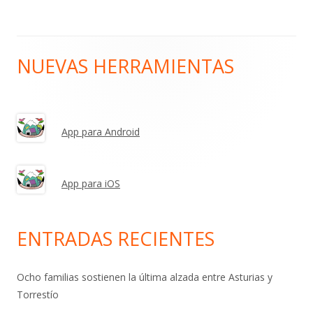
entradas
NUEVAS HERRAMIENTAS
Barra
lateral
principal
App para Android
App para iOS
ENTRADAS RECIENTES
Ocho familias sostienen la última alzada entre Asturias y
Torrestío