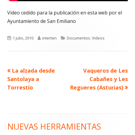
Video cedido para la publicación en esta web por el
Ayuntamiento de San Emiliano
Publicado
Autor
Categorías
1 julio, 2010
interten
Documentos
,
Videos
el
Artículo
Artículo
La alzada desde
Vaqueros de Les
Navegación
anterior
siguiente
Santolaya a
Cabañes y Les
de
Torrestío
Regueres (Asturias)
entradas
NUEVAS HERRAMIENTAS
Barra