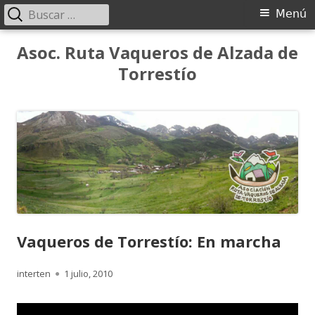
Buscar:
Menú
Menú
principal
Saltar
Asoc. Ruta Vaqueros de Alzada de
al
Torrestío
contenido
Vaqueros de Torrestío: En marcha
Autor
Publicado
interten
1 julio, 2010
el