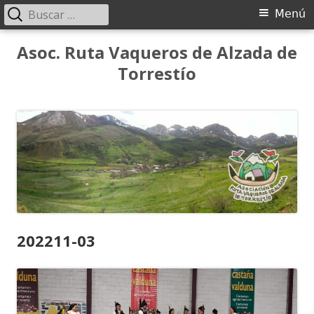
Buscar:
Menú
Menú
principal
Saltar
Asoc. Ruta Vaqueros de Alzada de
al
Torrestío
contenido
202211-03