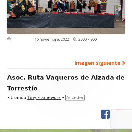
Tamaño
Publicado el
16 noviembre, 2022
2000 × 900
completo
Imagen siguiente
Contenido
Asoc. Ruta Vaqueros de Alzada de
del
Torrestío
Footer
•
Usando
Tiny Framework
•
Acceder
Facebook
You
Menú
de
enlaces