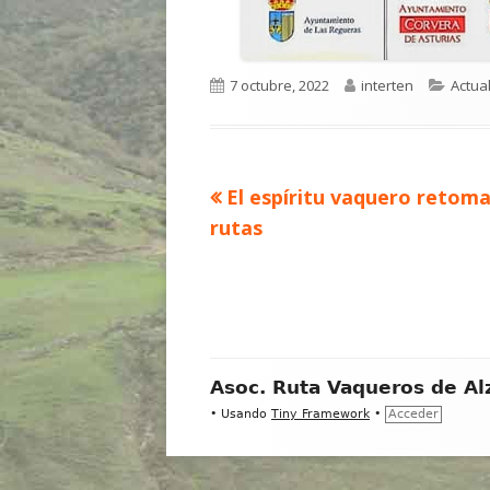
Publicado
Autor
Categ
7 octubre, 2022
interten
Actua
el
Artículo
El espíritu vaquero retoma
Navegación
anterior
rutas
de
entradas
Contenido
Asoc. Ruta Vaqueros de Al
del
•
Usando
Tiny Framework
•
Acceder
Footer