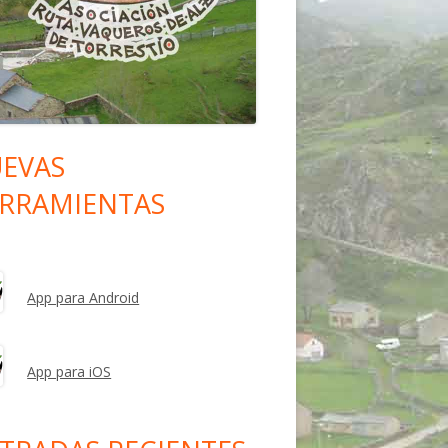
EVAS
rra
RRAMIENTAS
eral
ncipal
App para Android
App para iOS