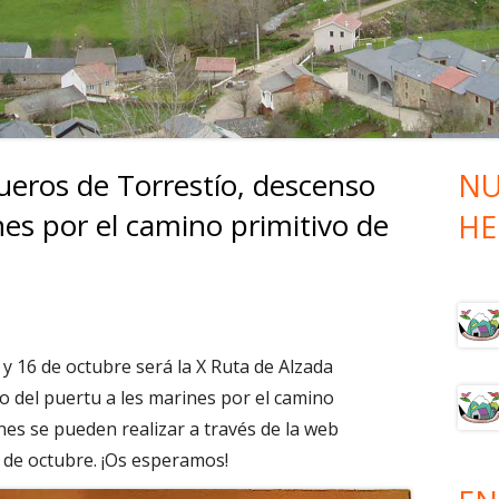
SUBIDA
I RUTA VAQUEROS DE ALZADA –
BAJADA
I RUTA VAQUEROS DE ALZADA –
SUBIDA
ueros de Torrestío, descenso
NU
Ba
nes por el camino primitivo de
HE
lat
pri
y 16 de octubre será la X Ruta de Alzada
o del puertu a les marines por el camino
ones se pueden realizar a través de la web
2 de octubre. ¡Os esperamos!