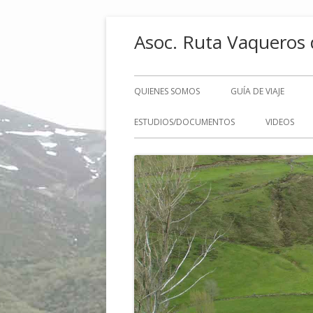
Saltar
Asoc. Ruta Vaqueros 
al
contenido
Menú
QUIENES SOMOS
GUÍA DE VIAJE
principal
ESTUDIOS/DOCUMENTOS
VIDEOS