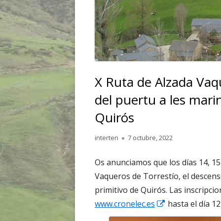
X Ruta de Alzada Vaq
del puertu a les mari
Quirós
Autor
Publicado
interten
7 octubre, 2022
el
Os anunciamos que los días 14, 15 
Vaqueros de Torrestío, el descens
primitivo de Quirós. Las inscripci
Abrir
www.cronelec.es
hasta el día 1
en