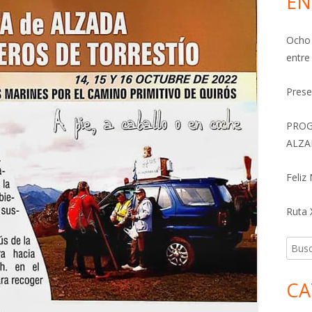
EN
Ocho 
entre
Prese
PROG
ALZA
Feliz
Ruta X
Busca
CA