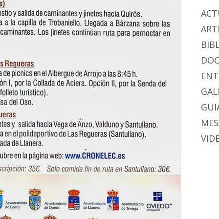
ACT
ART
BIB
DO
ENT
GAL
GUIA
MES
VID