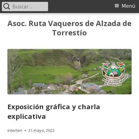
Buscar:
Menú
Menú
principal
Saltar
Asoc. Ruta Vaqueros de Alzada de
al
Torrestío
contenido
Exposición gráfica y charla
explicativa
Autor
Publicado
interten
21 mayo, 2022