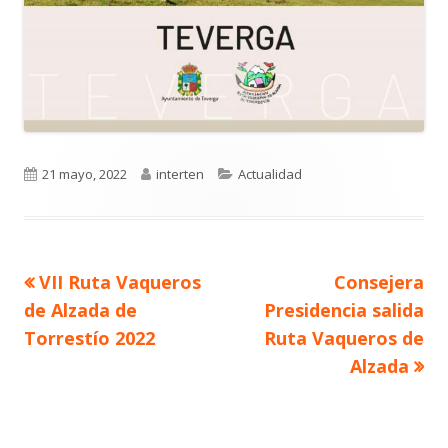
Publicado
Autor
Categorías
21 mayo, 2022
interten
Actualidad
el
Artículo
Artículo
VII Ruta Vaqueros
Consejera
Navegación
anterior
siguiente
de Alzada de
Presidencia salida
de
Torrestío 2022
Ruta Vaqueros de
Alzada
entradas