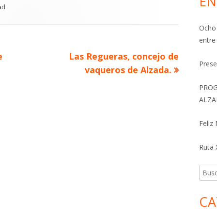
EN
as
ad
Ocho 
entre
Artículo
e
Las Regueras, concejo de
Prese
siguiente
vaqueros de Alzada.
PROG
ALZA
Feliz
Ruta X
Busca
CA