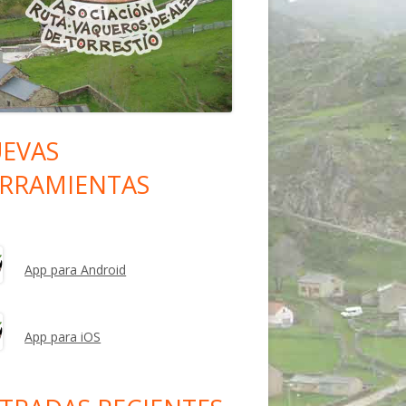
EVAS
rra
RRAMIENTAS
eral
ncipal
App para Android
App para iOS