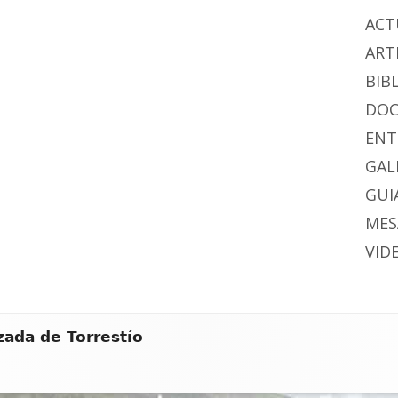
ACT
ART
BIB
DO
ENT
GAL
GUIA
MES
VID
zada de Torrestío