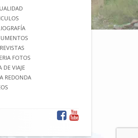
UALIDAD
ICULOS
LIOGRAFÍA
CUMENTOS
REVISTAS
ERIA FOTOS
 DE VIAJE
A REDONDA
EOS
Facebook
YouTube
Menú
de
enlaces
sociales