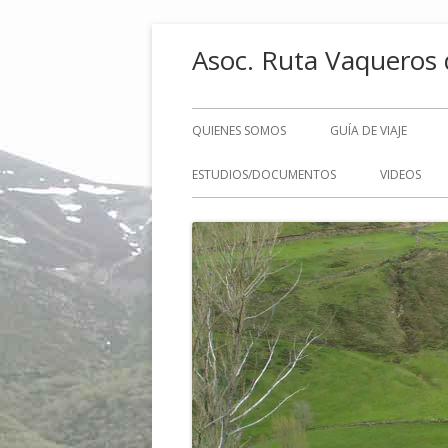
Saltar
Asoc. Ruta Vaqueros 
al
contenido
Menú
QUIENES SOMOS
GUÍA DE VIAJE
principal
ESTUDIOS/DOCUMENTOS
VIDEOS