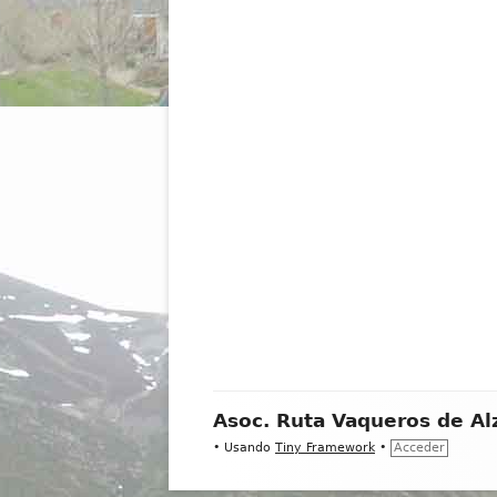
Contenido
Asoc. Ruta Vaqueros de Al
del
•
Usando
Tiny Framework
•
Acceder
Footer