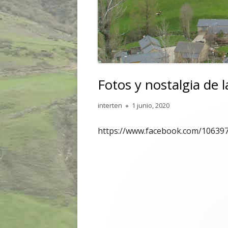
Fotos y nostalgia de 
Autor
Publicado
interten
1 junio, 2020
el
https://www.facebook.com/10639