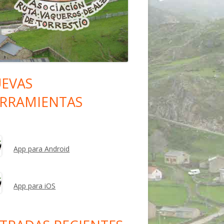
EVAS
rra
RRAMIENTAS
eral
ncipal
App para Android
App para iOS