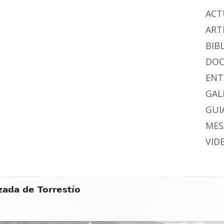
ACT
ART
BIB
DO
ENT
GAL
GUIA
MES
VID
zada de Torrestío