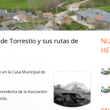
SUBIDA
I RUTA VAQUEROS DE ALZADA –
BAJADA
I RUTA VAQUEROS DE ALZADA –
SUBIDA
de Torrestío y sus rutas de
NU
Ba
HE
lat
pri
0h en la Casa Municipal de
sidenta de la Asociación
tío.