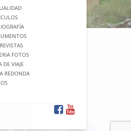
UALIDAD
ICULOS
LIOGRAFÍA
CUMENTOS
REVISTAS
ERIA FOTOS
 DE VIAJE
A REDONDA
EOS
Facebook
YouTube
Menú
de
enlaces
sociales