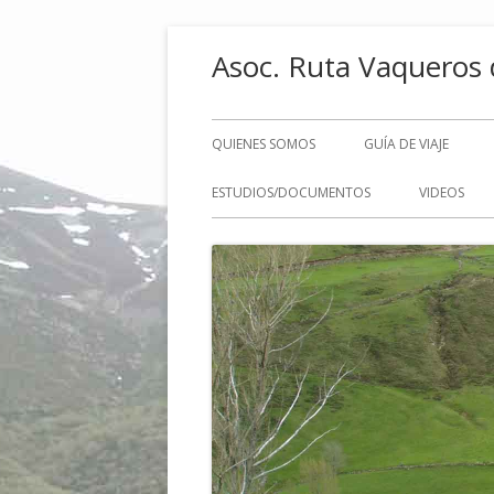
Saltar
Asoc. Ruta Vaqueros 
al
contenido
Menú
QUIENES SOMOS
GUÍA DE VIAJE
principal
ESTUDIOS/DOCUMENTOS
VIDEOS