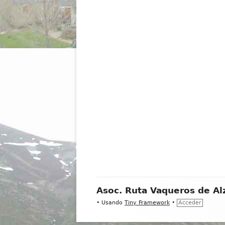
Contenido
Asoc. Ruta Vaqueros de Al
del
•
Usando
Tiny Framework
•
Acceder
Footer