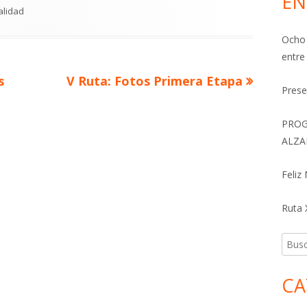
EN
gorías
alidad
Ocho 
entre
Artículo
s
V Ruta: Fotos Primera Etapa
Prese
siguiente
PROG
ALZA
Feliz
Ruta X
Busca
CA