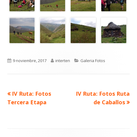
Publicado
Autor
Categorías
9 noviembre, 2017
interten
Galeria Fotos
el
Artículo
Artículo
IV Ruta: Fotos
IV Ruta: Fotos Ruta
Navegación
anterior
siguiente
Tercera Etapa
de Caballos
de
entradas