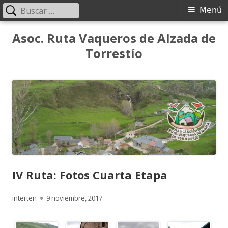
Buscar:
Menú
Menú
principal
Saltar
Asoc. Ruta Vaqueros de Alzada de
al
Torrestío
contenido
IV Ruta: Fotos Cuarta Etapa
Autor
Publicado
interten
9 noviembre, 2017
el