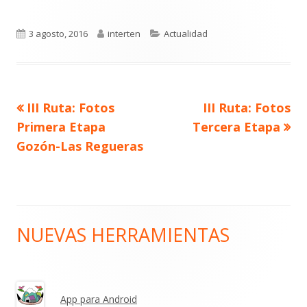
Publicado
Autor
Categorías
3 agosto, 2016
interten
Actualidad
el
Artículo
Artículo
III Ruta: Fotos
III Ruta: Fotos
Navegación
anterior
siguiente
Primera Etapa
Tercera Etapa
de
Gozón-Las Regueras
entradas
NUEVAS HERRAMIENTAS
Barra
lateral
principal
App para Android