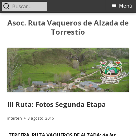
Buscar:
Menú
Menú
principal
Saltar
Asoc. Ruta Vaqueros de Alzada de
al
Torrestío
contenido
III Ruta: Fotos Segunda Etapa
Autor
Publicado
interten
3 agosto, 2016
el
TERCERA RUTA VAQUEROS DE ALZADA:
de les