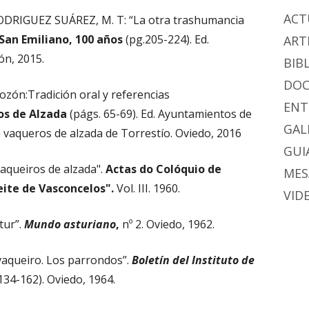
ACT
DRIGUEZ SUÁREZ, M. T: “La otra trashumancia
San Emiliano, 100 años
(pg.205-224). Ed.
ART
ón, 2015.
BIB
DO
zón:Tradición oral y referencias
ENT
os de Alzada
(págs. 65-69). Ed. Ayuntamientos de
GAL
 vaqueros de alzada de Torrestío. Oviedo, 2016
GUIA
aqueiros de alzada".
Actas do Colóquio de
MES
eite de Vasconcelos".
Vol. III. 1960.
VID
tur”.
Mundo asturiano
,
nº 2. Oviedo, 1962.
aqueiro. Los parrondos”.
Boletín del Instituto de
 134-162). Oviedo, 1964.