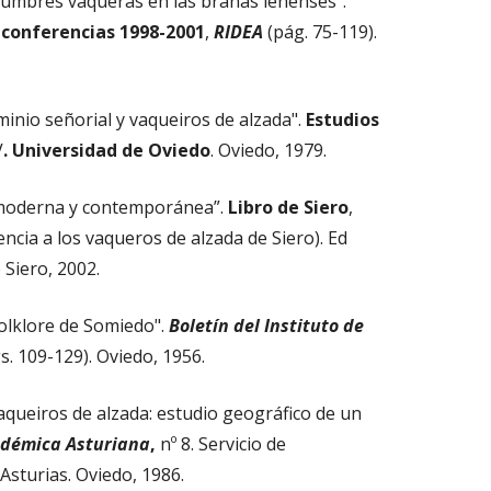
umbres vaqueras en las brañas lenenses".
: conferencias 1998-2001
,
RIDEA
(pág. 75-119).
nio señorial y vaqueiros de alzada".
Estudios
V
. Universidad de Oviedo
. Oviedo, 1979.
 moderna y contemporánea”.
Libro de Siero
,
encia a los vaqueros de alzada de Siero). Ed
 Siero, 2002.
olklore de Somiedo".
Boletín del Instituto de
gs. 109-129). Oviedo, 1956.
queiros de alzada: estudio geográfico de un
adémica Asturiana
,
nº 8. Servicio de
Asturias. Oviedo, 1986.