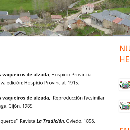
SUBIDA
I RUTA VAQUEROS DE ALZADA –
BAJADA
I RUTA VAQUEROS DE ALZADA –
SUBIDA
NU
Ba
HE
lat
pri
s vaqueiros de alzada
,
Hospicio Provincial.
a edición: Hospicio Provincial, 1915.
s vaqueiros de alzada,
Reproducción facsimilar
ega. Gijón, 1985.
queros”. Revista
La Tradición
. Oviedo, 1856.