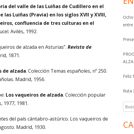
EN
ria del valle de las Luiñas de Cudillero en el
las Luiñas (Pravia) en los siglos XVII y XVIII,
Ocho 
iros, confluencia de tres culturas en el
entre
ucel. Avilés, 1992.
Prese
ueiros de alzada en Asturias”.
Revista de
PROG
rid, 1871.
ALZA
s de alzada
. Colección Temas españoles, nº 250.
Feliz
añolas. Madrid, 1956.
Ruta X
pe:
Los vaqueiros de alzada
. Colección popular
s, 1977, 1981.
Busca
ntes del país cántabro-astúrico. Los vaqueiros de
CA
 agosto. Madrid, 1930.