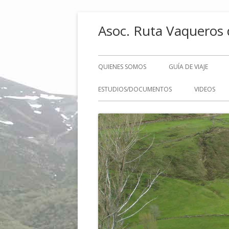
Saltar
Asoc. Ruta Vaqueros 
al
contenido
Menú
QUIENES SOMOS
GUÍA DE VIAJE
principal
ESTUDIOS/DOCUMENTOS
VIDEOS