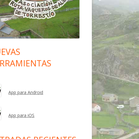
EVAS
rra
RRAMIENTAS
eral
ncipal
App para Android
App para iOS