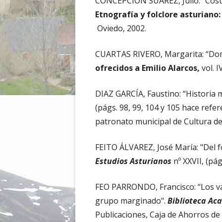
CONCEPCIÓN SUÁREZ, Julio: "Cost
Etnografía y folclore asturiano
Oviedo, 2002.
CUARTAS RIVERO, Margarita: “Domi
ofrecidos a Emilio Alarcos,
vol. I
DIAZ GARCÍA, Faustino: “Historia
(págs. 98, 99, 104 y 105 hace refer
patronato municipal de Cultura de
FEITO ÁLVAREZ, José María: "Del f
Estudios Asturianos
nº XXVII, (pá
FEO PARRONDO, Francisco: “Los va
grupo marginado".
Biblioteca Ac
Publicaciones, Caja de Ahorros de 