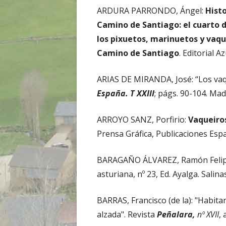
ARDURA PARRONDO, Ángel:
Histo
Camino de Santiago: el cuarto de 
los pixuetos, marinuetos y vaque
Camino de Santiago
. Editorial Az
ARIAS DE MIRANDA, José: “Los vaq
España. T XXIII
; págs. 90-104. Mad
ARROYO SANZ, Porfirio:
Vaqueiro
Prensa Gráfica, Publicaciones Esp
BARAGAÑO ÁLVAREZ, Ramón Feli
asturiana, nº 23, Ed. Ayalga. Salina
BARRAS, Francisco (de la): "Habita
alzada". Revista
Peñalara,
nº XVII
,