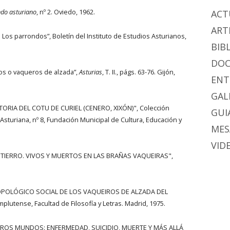
do asturiano
, nº 2. Oviedo, 1962.
ACT
ART
Los parrondos”, Boletín del Instituto de Estudios Asturianos,
BIB
DO
os o vaqueros de alzada”,
Asturias
, T. II., págs. 63-76. Gijón,
ENT
GAL
TORIA DEL COTU DE CURIEL (CENERO, XIXÓN)", Colección
GUIA
Asturiana, nº 8, Fundación Municipal de Cultura, Educación y
MES
VID
NTIERRO. VIVOS Y MUERTOS EN LAS BRAÑAS VAQUEIRAS",
ROPOLÓGICO SOCIAL DE LOS VAQUEIROS DE ALZADA DEL
utense, Facultad de Filosofía y Letras. Madrid, 1975.
OTROS MUNDOS: ENFERMEDAD, SUICIDIO, MUERTE Y MÁS ALLÁ