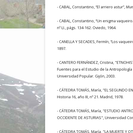
- CABAL, Constantino, “El arriero astur”,
Mun
- CABAL, Constantino, “Un enigma vaqueiro. 
nº LI., págs. 134-162. Oviedo, 1964.
- CANELLA Y SECADES, Fermín, “Los vaqueir
1897.
- CANTERO FERNÁNDEZ, Cristina, "ETNOHIS
Fuentes para el Estudio de la Antropología 
Universidad Popular. Gijón, 2003.
- CÁTEDRA TOMÁS, María, "EL SEGUNDO E
Historia 16, año III, nº 21. Madrid, 1978.
- CÁTEDRA TOMÁS, María, "ESTUDIO ANT
OCCIDENTE DE ASTURIAS", Universidad Compl
- CÁTEDRA TOMÁS, María, "LA MUERTE Y 