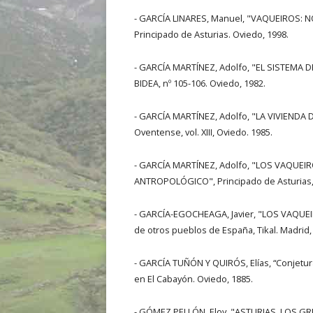
- GARCÍA LINARES, Manuel, "VAQUEIROS: 
Principado de Asturias. Oviedo, 1998.
- GARCÍA MARTÍNEZ, Adolfo, "EL SISTEMA
BIDEA, nº 105-106. Oviedo, 1982.
- GARCÍA MARTÍNEZ, Adolfo, "LA VIVIEND
Oventense, vol. XIII, Oviedo. 1985.
- GARCÍA MARTÍNEZ, Adolfo, "LOS VAQUEI
ANTROPOLÓGICO", Principado de Asturias, S
- GARCÍA-EGOCHEAGA, Javier, "LOS VAQUEIR
de otros pueblos de España, Tikal. Madrid,
- GARCÍA TUÑÓN Y QUIRÓS, Elías, “Conjetur
en El Cabayón. Oviedo, 1885.
- GÓMEZ PELLÓN, Eloy, "ASTURIAS. LOS G