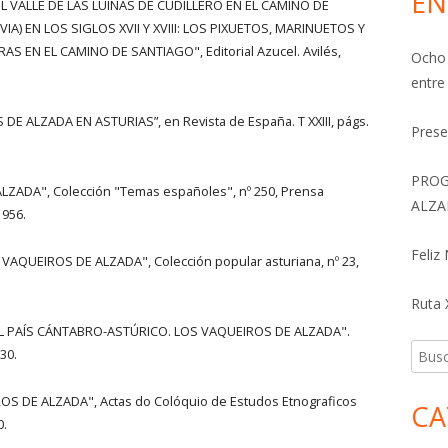
EN
L VALLE DE LAS LUIÑAS DE CUDILLERO EN EL CAMINO DE
IA) EN LOS SIGLOS XVII Y XVIII: LOS PIXUETOS, MARINUETOS Y
 EN EL CAMINO DE SANTIAGO", Editorial Azucel. Avilés,
Ocho 
entre
DE ALZADA EN ASTURIAS”, en Revista de España. T XXIII, págs.
Prese
PROG
LZADA", Colección "Temas españoles", nº 250, Prensa
ALZA
1956.
Feliz
VAQUEIROS DE ALZADA", Colección popular asturiana, nº 23,
Ruta X
 DEL PAÍS CÁNTABRO-ASTÚRICO. LOS VAQUEIROS DE ALZADA".
Busca
30.
OS DE ALZADA", Actas do Colóquio de Estudos Etnograficos
CA
0.