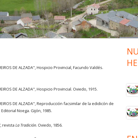
SUBIDA
I RUTA VAQUEROS DE ALZADA –
BAJADA
I RUTA VAQUEROS DE ALZADA –
SUBIDA
NU
Ba
HE
lat
IROS DE ALZADA", Hospicio Provincial, Facundo Valdés.
pri
ROS DE ALZADA", Hospicio Provincial. Oviedo, 1915.
IROS DE ALZADA", Reproducción facsimilar de la edidicón de
 Editorial Noega. Gijón, 1985.
, revista
La Tradición
. Oviedo, 1856.