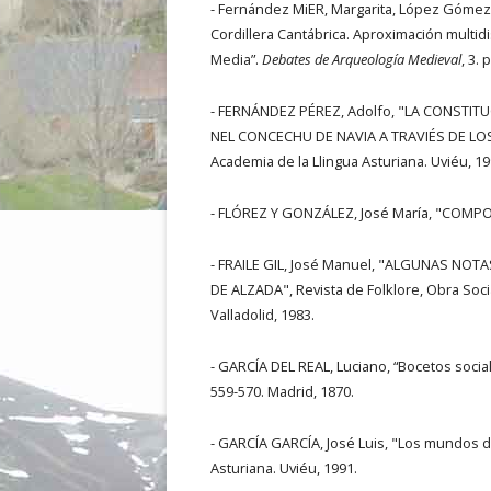
- Fernández MiER, Margarita, López Gómez, 
Cordillera Cantábrica. Aproximación multidi
Media”.
Debates de Arqueología Medieval
, 3.
- FERNÁNDEZ PÉREZ, Adolfo, "LA CONSTIT
NEL CONCECHU DE NAVIA A TRAVIÉS DE LOS C
Academia de la Llingua Asturiana. Uviéu, 19
- FLÓREZ Y GONZÁLEZ, José María, "COMPOS
- FRAILE GIL, José Manuel, "ALGUNAS N
DE ALZADA", Revista de Folklore, Obra Social
Valladolid, 1983.
- GARCÍA DEL REAL, Luciano, “Bocetos socia
559-570. Madrid, 1870.
- GARCÍA GARCÍA, José Luis, "Los mundos de 
Asturiana. Uviéu, 1991.