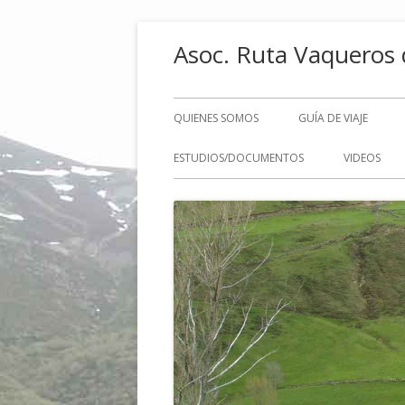
Saltar
Asoc. Ruta Vaqueros 
al
contenido
Menú
QUIENES SOMOS
GUÍA DE VIAJE
principal
ESTUDIOS/DOCUMENTOS
VIDEOS