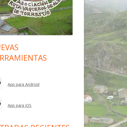
EVAS
rra
RRAMIENTAS
eral
ncipal
App para Android
App para iOS