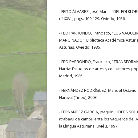
- FEITO ÁLVAREZ, José María: "DEL FOLKLORE
nº XXVII, págs. 109-129. Oviedo, 1956.
- FEO PARRONDO, Francisco, "LOS VAQUE
MARGINADO", Biblioteca Académica Asturian
Asturias. Oviedo, 1986.
- FEO PARRONDO, Francisco, "TRANSFORM
Narria: Estudios de artes y costumbres pop
Madrid, 1985.
- FERNÁNDEZ RODRÍGUEZ, Manuel Octavio,
Naraval (Tineo), 2003.
- FERNÁNDEZ GARCÍA, Joaquín, "IDEES S
(trabayu de campu ente los vaqueros del Alt
la Llingua Asturiana. Uviéu, 1997.