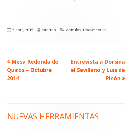
Publicado
Autor
Categorías
5 abril, 2015
interten
Articulos
,
Documentos
el
Artículo
Artículo
Mesa Redonda de
Entrevista a Dorsina
Navegación
anterior
siguiente
Quirós – Octubre
el Sevillano y Luis de
de
2014
Pinón
entradas
NUEVAS HERRAMIENTAS
Barra
lateral