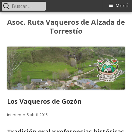
Buscar:
Menú
Menú
principal
Saltar
Asoc. Ruta Vaqueros de Alzada de
al
Torrestío
contenido
Los Vaqueros de Gozón
Autor
Publicado
interten
5 abril, 2015
el
Tradición oral y referencias históricas